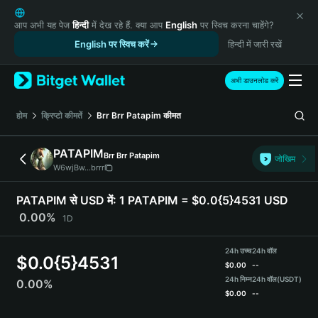
English
日本語
आप अभी यह पेज
हिन्दी
में देख रहे हैं. क्या आप
English
पर स्विच करना चाहेंगे?
Tiếng Việt
English पर स्विच करें
हिन्दी में जारी रखें
Русский
Español (Latinoamérica)
अभी डाउनलोड करें
Türkçe
Italiano
होम
क्रिप्टो कीमतें
Brr Brr Patapim
कीमत
Français
Deutsch
PATAPIM
Brr Brr Patapim
जोखिम
简体中文
W6wjBw...brrr
繁體中文
Português (Portugal)
PATAPIM से USD में:
1 PATAPIM = $0.0{5}4531 USD
Bahasa Indonesia
0.00%
1D
ภาษาไทย
हिन्दी
24h उच्च
24h वॉल
$
0.0{5}4531
বাংলা
$
0.00
--
Español
24h निम्न
24h वॉल
(USDT)
0.00%
$
0.00
--
Português (Brasil)
Español (Argentina)
PATAPIM Price Chart