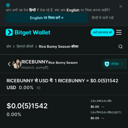
English
日本語
आप अभी यह पेज
हिन्दी
में देख रहे हैं. क्या आप
English
पर स्विच करना चाहेंगे?
Tiếng Việt
English पर स्विच करें
हिन्दी में जारी रखें
Русский
Español (Latinoamérica)
अभी डाउनलोड करें
Türkçe
Italiano
होम
क्रिप्टो कीमतें
Rice Bunny Season
कीमत
Français
Deutsch
RICEBUNNY
Rice Bunny Season
जोखिम
简体中文
bbqzw3...pump
繁體中文
Português (Portugal)
RICEBUNNY से USD में:
1 RICEBUNNY = $0.0{5}1542
Bahasa Indonesia
USD
0.00%
1D
ภาษาไทย
हिन्दी
24h उच्च
24h वॉल
$
0.0{5}1542
বাংলা
$
0.00
--
Español
24h निम्न
24h वॉल
(USDT)
0.00%
$
0.00
--
Português (Brasil)
Español (Argentina)
RICEBUNNY Price Chart