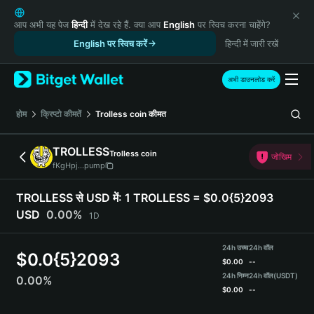
English
日本語
आप अभी यह पेज
हिन्दी
में देख रहे हैं. क्या आप
English
पर स्विच करना चाहेंगे?
Tiếng Việt
English पर स्विच करें
हिन्दी में जारी रखें
Русский
Español (Latinoamérica)
अभी डाउनलोड करें
Türkçe
Italiano
होम
क्रिप्टो कीमतें
Trolless coin
कीमत
Français
Deutsch
TROLLESS
Trolless coin
जोखिम
简体中文
fKgHpj...pump
繁體中文
Português (Portugal)
TROLLESS से USD में:
1 TROLLESS = $0.0{5}2093
Bahasa Indonesia
USD
0.00%
1D
ภาษาไทย
हिन्दी
24h उच्च
24h वॉल
$
0.0{5}2093
বাংলা
$
0.00
--
Español
24h निम्न
24h वॉल
(USDT)
0.00%
$
0.00
--
Português (Brasil)
Español (Argentina)
TROLLESS Price Chart