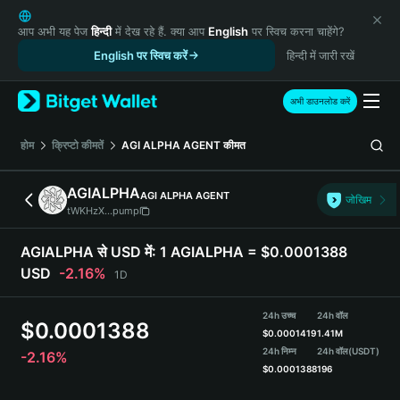
English
日本語
आप अभी यह पेज
हिन्दी
में देख रहे हैं. क्या आप
English
पर स्विच करना चाहेंगे?
Tiếng Việt
English पर स्विच करें
हिन्दी में जारी रखें
Русский
Español (Latinoamérica)
अभी डाउनलोड करें
Türkçe
Italiano
होम
क्रिप्टो कीमतें
AGI ALPHA AGENT
कीमत
Français
Deutsch
AGIALPHA
AGI ALPHA AGENT
जोखिम
简体中文
tWKHzX...pump
繁體中文
Português (Portugal)
AGIALPHA से USD में:
1 AGIALPHA = $0.0001388
Bahasa Indonesia
USD
-2.16%
1D
ภาษาไทย
हिन्दी
24h उच्च
24h वॉल
$
0.0001388
বাংলা
$
0.0001419
1.41M
Español
24h निम्न
24h वॉल
(USDT)
-2.16%
$
0.0001388
196
Português (Brasil)
Español (Argentina)
AGIALPHA Price Chart