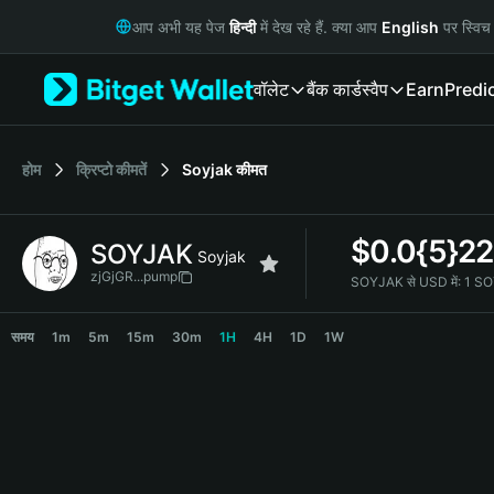
English
आप अभी यह पेज
हिन्दी
में देख रहे हैं. क्या आप
English
पर स्विच 
日本語
Tiếng Việt
वॉलेट
बैंक कार्ड
स्वैप
Earn
Predi
Русский
Español (Latinoamérica)
Türkçe
Italiano
होम
क्रिप्टो कीमतें
Soyjak
कीमत
Français
Deutsch
$
0.0{5}22
SOYJAK
简体中文
Soyjak
繁體中文
zjGjGR...pump
SOYJAK से USD में:
1 SO
Português (Portugal)
SOYJAK Price Chart
Bahasa Indonesia
समय
1m
5m
15m
30m
1H
4H
1D
1W
ภาษาไทย
हिन्दी
বাংলা
Español
Português (Brasil)
Español (Argentina)