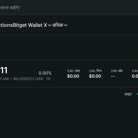
करना चाहेंगे?
ctions
Bitget Wallet X
अधिक
11
24h उच्च
24h निम्न
24h वॉल
24h
0.00%
$0.00
$0.00
--
0.
YJAK = $0.0{5}2211 USD
1D
लाइट
प