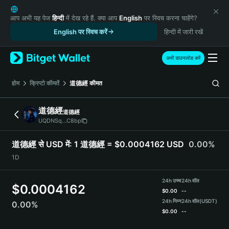
English
日本語
आप अभी यह पेज
हिन्दी
में देख रहे हैं. क्या आप
English
पर स्विच करना चाहेंगे?
Tiếng Việt
English पर स्विच करें
हिन्दी में जारी रखें
Русский
Español (Latinoamérica)
अभी डाउनलोड करें
Türkçe
Italiano
होम
क्रिप्टो कीमतें
道德經
कीमत
Français
Deutsch
道德經
道德經
简体中文
UQDNSq...C8bp
繁體中文
Português (Portugal)
道德經 से USD में:
1 道德經 = $0.0004162 USD
0.00%
Bahasa Indonesia
1D
ภาษาไทย
हिन्दी
24h उच्च
24h वॉल
$
0.0004162
বাংলা
$
0.00
--
Español
24h निम्न
24h वॉल
(USDT)
0.00%
$
0.00
--
Português (Brasil)
Español (Argentina)
道德經 Price Chart