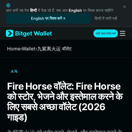
English
日本語
आप अभी यह पेज
हिन्दी
में देख रहे हैं. क्या आप
English
पर स्विच करना चाहेंगे?
Tiếng Việt
English पर स्विच करें
हिन्दी में जारी रखें
Русский
Español (Latinoamérica)
अभी डाउनलोड करें
Türkçe
Italiano
Home
›
Wallet
›
九紫离火运 वॉलेट
Français
Deutsch
简体中文
火马
繁體中文
Português (Portugal)
Fire Horse वॉलेट: Fire Horse
Bahasa Indonesia
को स्टोर, भेजने और इस्तेमाल करने के
ภาษาไทย
हिन्दी
लिए सबसे अच्छा वॉलेट (2026
বাংলা
गाइड)
Español
Português (Brasil)
Español (Argentina)