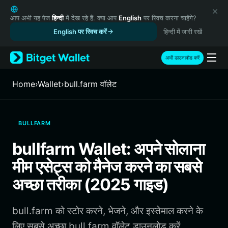
English
日本語
आप अभी यह पेज
हिन्दी
में देख रहे हैं. क्या आप
English
पर स्विच करना चाहेंगे?
Tiếng Việt
English पर स्विच करें
हिन्दी में जारी रखें
Русский
Español (Latinoamérica)
अभी डाउनलोड करें
Türkçe
Italiano
Home
›
Wallet
›
bull.farm वॉलेट
Français
Deutsch
简体中文
BULLFARM
繁體中文
Português (Portugal)
bullfarm Wallet: अपने सोलाना
Bahasa Indonesia
मीम एसेट्स को मैनेज करने का सबसे
ภาษาไทย
हिन्दी
अच्छा तरीका (2025 गाइड)
বাংলা
Español
bull.farm को स्टोर करने, भेजने, और इस्तेमाल करने के
Português (Brasil)
Español (Argentina)
लिए सबसे अच्छा bull.farm वॉलेट डाउनलोड करें.