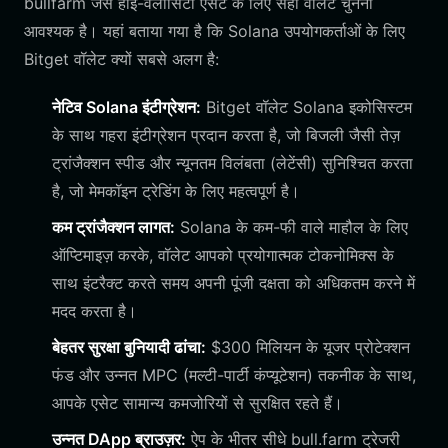
bullfarm जैसे हाई-वेलोसिटी एसेट के लिए सही वॉलेट चुनना
आवश्यक है। यहां बताया गया है कि Solana उपयोगकर्ताओं के लिए
Bitget वॉलेट क्यों सबसे अलग है:
नेटिव Solana इंटीग्रेशन:
Bitget वॉलेट Solana इकोसिस्टम
के साथ गहरा इंटीग्रेशन प्रदान करता है, जो बिजली जैसी तेज़
ट्रांजैक्शन स्पीड और न्यूनतम विलंबता (लेटेंसी) सुनिश्चित करता
है, जो मेमकॉइन ट्रेडिंग के लिए महत्वपूर्ण है।
कम ट्रांजैक्शन लागत:
Solana के कम-फी वाले माहौल के लिए
ऑप्टिमाइज़ करके, वॉलेट आपको प्रयोगात्मक टोकनोमिक्स के
साथ इंटरैक्ट करते समय अपनी पूंजी दक्षता को अधिकतम करने में
मदद करता है।
बेहतर सुरक्षा बुनियादी ढांचा:
$300 मिलियन के यूजर प्रोटेक्शन
फंड और उन्नत MPC (मल्टी-पार्टी कंप्यूटेशन) तकनीक के साथ,
आपके एसेट सामान्य कमजोरियों से सुरक्षित रहते हैं।
उन्नत DApp ब्राउज़र:
ऐप के भीतर सीधे bull.farm ट्रेजरी