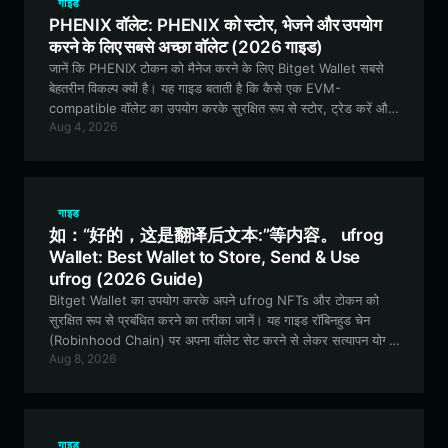
गाइड
PHENIX वॉलेट: PHENIX को स्टोर, भेजने और उपयोग
करने के लिए सबसे अच्छा वॉलेट (2026 गाइड)
जानें कि PHENIX टोकन को मैनेज करने के लिए Bitget Wallet सबसे
बेहतरीन विकल्प क्यों है। यह गाइड बताती है कि कैसे एक EVM-
compatible वॉलेट का उपयोग करके सुरक्षित रूप से स्टोर, ट्रेड करें और
Aug 4, 2026
PHENIX के अनोखे नैरेटिव-ड्रिवन इकोसिस्टम में भाग लें।
गाइड
如：“好的，这是翻译后文本:”等内容。 ufrog
Wallet: Best Wallet to Store, Send & Use
ufrog (2026 Guide)
Bitget Wallet का उपयोग करके अपने ufrog NFTs और टोकन को
सुरक्षित रूप से प्रबंधित करने का तरीका जानें। यह गाइड रॉबिनहुड चेन
(Robinhood Chain) पर अपना वॉलेट सेट करने से लेकर सत्यापन योग्य
Aug 8, 2026
विकेंद्रीकृत लॉटरी में भाग लेने तक की हर चीज़ को कवर करती है।
गाइड