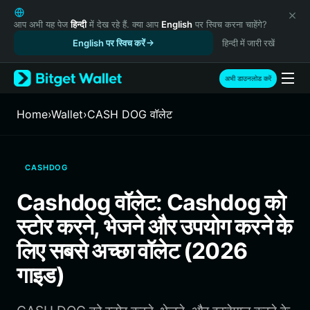
English
日本語
आप अभी यह पेज
हिन्दी
में देख रहे हैं. क्या आप
English
पर स्विच करना चाहेंगे?
Tiếng Việt
English पर स्विच करें
हिन्दी में जारी रखें
Русский
Español (Latinoamérica)
अभी डाउनलोड करें
Türkçe
Italiano
Home
›
Wallet
›
CASH DOG वॉलेट
Français
Deutsch
简体中文
CASHDOG
繁體中文
Português (Portugal)
Cashdog वॉलेट: Cashdog को
Bahasa Indonesia
स्टोर करने, भेजने और उपयोग करने के
ภาษาไทย
हिन्दी
लिए सबसे अच्छा वॉलेट (2026
বাংলা
गाइड)
Español
Português (Brasil)
Español (Argentina)