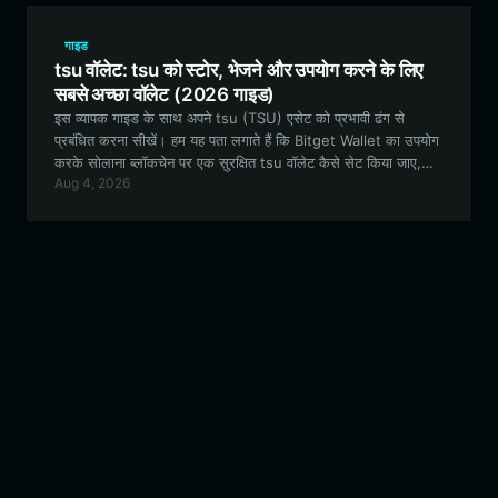
गाइड
tsu वॉलेट: tsu को स्टोर, भेजने और उपयोग करने के लिए
सबसे अच्छा वॉलेट (2026 गाइड)
इस व्यापक गाइड के साथ अपने tsu (TSU) एसेट को प्रभावी ढंग से
प्रबंधित करना सीखें। हम यह पता लगाते हैं कि Bitget Wallet का उपयोग
करके सोलाना ब्लॉकचेन पर एक सुरक्षित tsu वॉलेट कैसे सेट किया जाए,
Aug 4, 2026
जिससे ट्रेडिंग, लिक्विडिटी प्रोविजन और कम्युनिटी एंगेजमेंट तक निर्बाध पहुंच
सुनिश्चित हो सके।