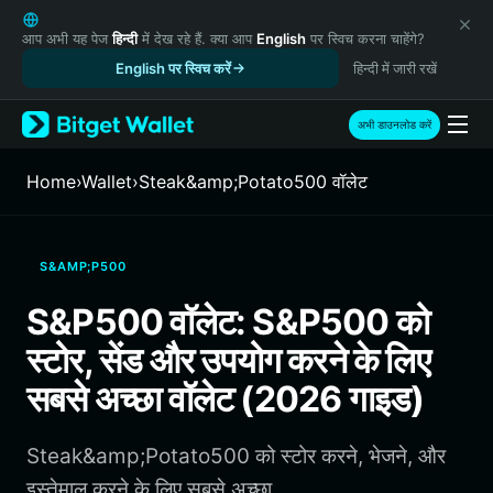
English
日本語
आप अभी यह पेज
हिन्दी
में देख रहे हैं. क्या आप
English
पर स्विच करना चाहेंगे?
Tiếng Việt
English पर स्विच करें
हिन्दी में जारी रखें
Русский
Español (Latinoamérica)
अभी डाउनलोड करें
Türkçe
Italiano
Home
›
Wallet
›
Steak&amp;Potato500 वॉलेट
Français
Deutsch
简体中文
S&AMP;P500
繁體中文
Português (Portugal)
S&P500 वॉलेट: S&P500 को
Bahasa Indonesia
स्टोर, सेंड और उपयोग करने के लिए
ภาษาไทย
हिन्दी
सबसे अच्छा वॉलेट (2026 गाइड)
বাংলা
Español
Steak&amp;Potato500 को स्टोर करने, भेजने, और
Português (Brasil)
Español (Argentina)
इस्तेमाल करने के लिए सबसे अच्छा