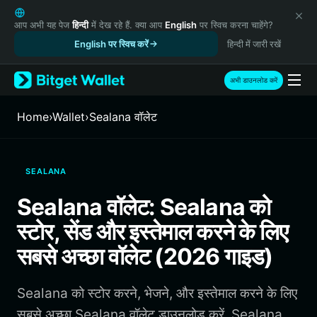
English
日本語
आप अभी यह पेज
हिन्दी
में देख रहे हैं. क्या आप
English
पर स्विच करना चाहेंगे?
Tiếng Việt
English पर स्विच करें
हिन्दी में जारी रखें
Русский
Español (Latinoamérica)
अभी डाउनलोड करें
Türkçe
Italiano
Home
›
Wallet
›
Sealana वॉलेट
Français
Deutsch
简体中文
SEALANA
繁體中文
Português (Portugal)
Sealana वॉलेट: Sealana को
Bahasa Indonesia
स्टोर, सेंड और इस्तेमाल करने के लिए
ภาษาไทย
हिन्दी
सबसे अच्छा वॉलेट (2026 गाइड)
বাংলা
Español
Sealana को स्टोर करने, भेजने, और इस्तेमाल करने के लिए
Português (Brasil)
Español (Argentina)
सबसे अच्छा Sealana वॉलेट डाउनलोड करें. Sealana