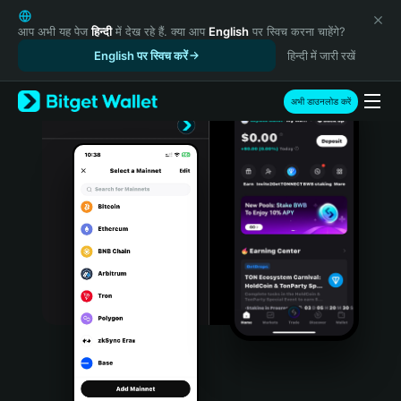
English
日本語
आप अभी यह पेज
हिन्दी
में देख रहे हैं. क्या आप
English
पर स्विच करना चाहेंगे?
Tiếng Việt
English पर स्विच करें
हिन्दी में जारी रखें
Русский
Español (Latinoamérica)
अभी डाउनलोड करें
Türkçe
Italiano
Français
Deutsch
简体中文
繁體中文
Português (Portugal)
Bahasa Indonesia
ภาษาไทย
हिन्दी
বাংলা
Español
Português (Brasil)
Español (Argentina)