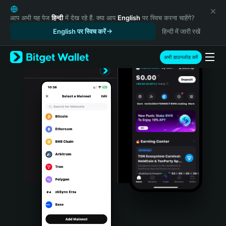
English
日本語
आप अभी यह पेज
हिन्दी
में देख रहे हैं. क्या आप
English
पर स्विच करना चाहेंगे?
Tiếng Việt
English पर स्विच करें
हिन्दी में जारी रखें
Русский
Español (Latinoamérica)
अभी डाउनलोड करें
Türkçe
Italiano
Français
Deutsch
简体中文
繁體中文
Português (Portugal)
Bahasa Indonesia
ภาษาไทย
हिन्दी
বাংলা
Español
Português (Brasil)
Español (Argentina)