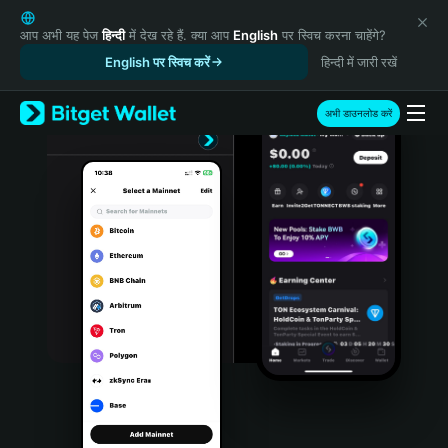
English
日本語
आप अभी यह पेज
हिन्दी
में देख रहे हैं. क्या आप
English
पर स्विच करना चाहेंगे?
Tiếng Việt
English पर स्विच करें
हिन्दी में जारी रखें
Русский
Español (Latinoamérica)
अभी डाउनलोड करें
Türkçe
Italiano
Français
Deutsch
简体中文
繁體中文
Português (Portugal)
Bahasa Indonesia
ภาษาไทย
हिन्दी
বাংলা
Español
Português (Brasil)
Español (Argentina)