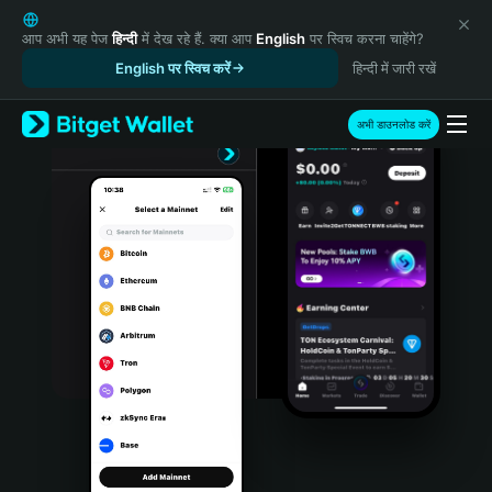
English
日本語
आप अभी यह पेज
हिन्दी
में देख रहे हैं. क्या आप
English
पर स्विच करना चाहेंगे?
Tiếng Việt
English पर स्विच करें
हिन्दी में जारी रखें
Русский
Español (Latinoamérica)
अभी डाउनलोड करें
Türkçe
Italiano
Français
Deutsch
简体中文
繁體中文
Português (Portugal)
Bahasa Indonesia
ภาษาไทย
हिन्दी
বাংলা
Español
Português (Brasil)
Español (Argentina)