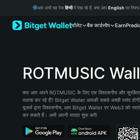
English
आप अभी यह पेज
हिन्दी
में देख रहे हैं. क्या आप
English
पर स्विच 
日本語
Tiếng Việt
वॉलेट
बैंक कार्ड
स्वैप
Earn
Predi
Русский
Español (Latinoamérica)
Türkçe
Italiano
Français
Deutsch
ROTMUSIC Wall
简体中文
繁體中文
Português (Portugal)
क्या आप अपने ROTMUSIC के लिए एक विश्वसनीय और सुरक्षित क
Bahasa Indonesia
तलाश कर रहे हैं? Bitget Wallet आपकी सबसे अच्छी पसंद होग
ภาษาไทย
यूजर्स द्वारा विश्वसनीय, आप Bitget Wallet पर Web3 को स्वतंत्
हिन्दी
कर सकते हैं। अभी अपनी यात्रा शुरू करें!
বাংলা
Español
Português (Brasil)
Español (Argentina)