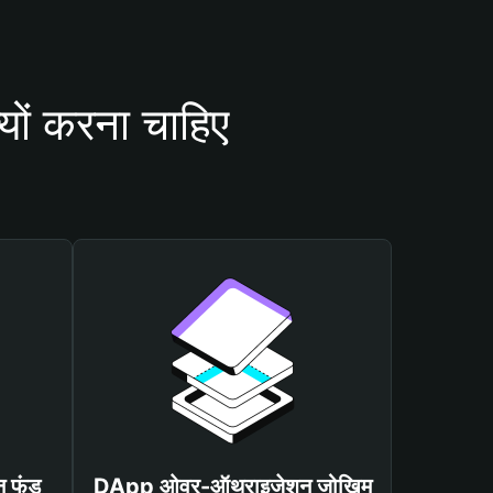
ं करना चाहिए
न फंड
DApp ओवर-ऑथराइजेशन जोखिम