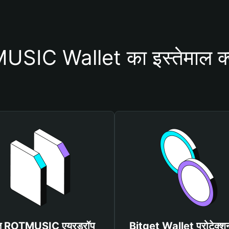
IC Wallet का इस्तेमाल क्यो
फ्त ROTMUSIC एयरड्रॉप
Bitget Wallet प्रोटेक्श