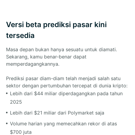
Versi beta prediksi pasar kini
tersedia
Masa depan bukan hanya sesuatu untuk diamati.
Sekarang, kamu benar-benar dapat
memperdagangkannya.
Prediksi pasar diam-diam telah menjadi salah satu
sektor dengan pertumbuhan tercepat di dunia kripto:
Lebih dari $44 miliar diperdagangkan pada tahun
2025
Lebih dari $21 miliar dari Polymarket saja
Volume harian yang memecahkan rekor di atas
$700 juta