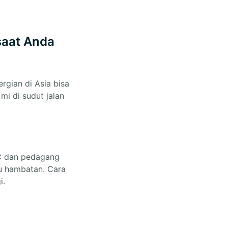
saat Anda
ergian di Asia bisa
i di sudut jalan
C dan pedagang
au hambatan. Cara
i.