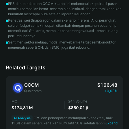
EPS dan pendapatan QCOM kuartal ini melampaui ekspektasi pasar,
memicu pembelian besar-besaran oleh institusi, dengan total kenaikan
kumulatif mencapai 50% setelah laporan keuangan.
Penetrasi seri Snapdragon dalam skenario inferensi AI di perangkat
seluler (edge) semakin cepat, ditambah dengan pesanan besar chip
otomotif dari Stellantis, membuat pasar mengevaluasi kembali ruang
pertumbuhannya.
Sentimen sektor meluap, modal menyebar ke target semikonduktor
menengah seperti ON, dan SMCI juga ikut rebound.
Related Targets
QCOM
$166.48
Qualcomm
+0,03%
MC
24h Volume
$174,81 M
$850,01 jt
EPS dan pendapatan melampaui ekspektasi, naik
AI Analysis
11,6% dalam sehari, kenaikan kumulatif 50% setelah laporan
Expand
keuangan, menjadikannya katalis terkuat dalam tren