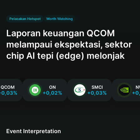
Pelacakan Hotspot
Worth Watching
Laporan keuangan QCOM
melampaui ekspektasi, sektor
chip AI tepi (edge) melonjak
QCOM
ON
SMCI
N
+0,03%
+0,02%
+0,03%
+0
Event Interpretation