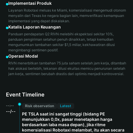
Implementasi Produk
Layanan Robotaxi meluas ke Miami, komersialisasi mengemudi otonom
menyalin dari Texas ke negara bagian lain, memverifikasi kemampuan
implementasi yang dapat diskalakan.
Katalis Laporan Keuangan
Panduan pendapatan Q2 RIVN melebihi ekspektasi sekitar 10%,
panduan pengiriman setahun penuh dinaikkan, tetapi kemudian
mengumumkan tambahan sekitar $1,5 miliar, kekhawatiran dilusi
mengimbangi sentimen positif.
Operasi Modal
RIVN menerbitkan tambahan 75 juta saham setelah jam kerja, ditambah
hak alokasi berlebih, tekanan dilusi ekuitas memicu penurunan setelah
jam kerja, sentimen berubah drastis dari optimis menjadi kontroversial.
Event Timeline
--:--
Risk observation
Latest
--/--
PE TSLA saat ini sangat tinggi (bidang PE
menunjukkan 0,0x, pasar menetapkan harga
berdasarkan laba masa depan), jika ritme
komersialisasi Robotaxi melambat, itu akan secara