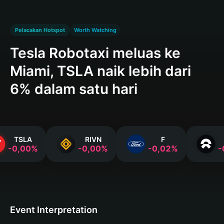
Pelacakan Hotspot
Worth Watching
Tesla Robotaxi meluas ke
Miami, TSLA naik lebih dari
6% dalam satu hari
TSLA
RIVN
F
-0,00%
-0,00%
-0,02%
-
Event Interpretation