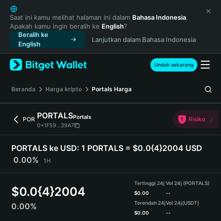
English
日本語
Saat ini kamu melihat halaman ini dalam
Bahasa Indonesia
.
Apakah kamu ingin beralih ke
English
?
Tiếng Việt
Beralih ke
Lanjutkan dalam Bahasa Indonesia
Русский
English
Español (Latinoamérica)
Türkçe
Unduh sekarang
Italiano
Français
Beranda
Harga kripto
Portals
Harga
Deutsch
简体中文
PORTALS
Portals
POR
Risiko
繁體中文
0x1F59...39A7
Português (Portugal)
Bahasa Indonesia
PORTALS ke USD:
1 PORTALS = $0.0{4}2004 USD
ภาษาไทย
0.00%
1H
हिन्दी
বাংলা
Tertinggi 24j
Vol 24j (PORTALS)
$
0.0{4}2004
Español
$
0.00
--
Terendah 24j
Vol 24j
(USDT)
0.00%
Português (Brasil)
$
0.00
--
Español (Argentina)