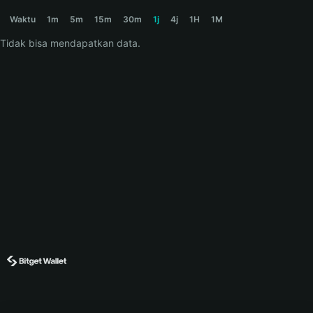
PORTALS Price Chart
Waktu
1m
5m
15m
30m
1j
4j
1H
1M
Tidak bisa mendapatkan data.