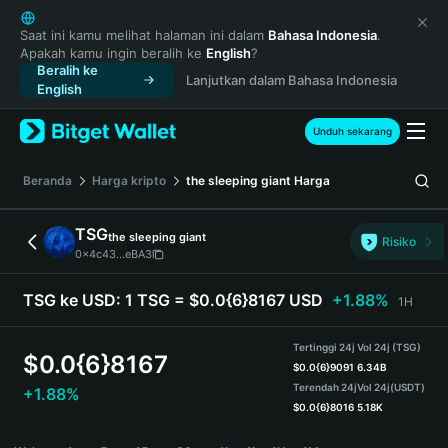
English
日本語
Saat ini kamu melihat halaman ini dalam
Bahasa Indonesia
.
Apakah kamu ingin beralih ke
English
?
Tiếng Việt
Beralih ke
Lanjutkan dalam Bahasa Indonesia
Русский
English
Español (Latinoamérica)
Türkçe
Unduh sekarang
Italiano
Français
Beranda
Harga kripto
the sleeping giant
Harga
Deutsch
简体中文
TSG
the sleeping giant
Risiko
繁體中文
0x4c43...eBA3
Português (Portugal)
Bahasa Indonesia
TSG ke USD:
1 TSG = $0.0{6}8167 USD
+1.88%
1H
ภาษาไทย
हिन्दी
Tertinggi 24j
Vol 24j (TSG)
$
0.0{6}8167
বাংলা
$
0.0{6}9091
6.34B
Terendah 24j
Vol 24j
(USDT)
+1.88%
Español
$
0.0{6}8016
5.18K
Português (Brasil)
TSG Price Chart
Español (Argentina)