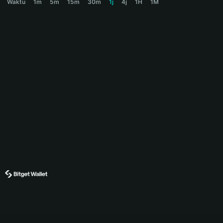
Waktu
1m
5m
15m
30m
1j
4j
1H
1M