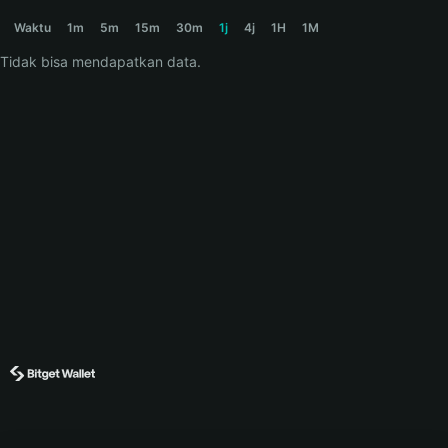
AIDOG Price Chart
Waktu
1m
5m
15m
30m
1j
4j
1H
1M
Tidak bisa mendapatkan data.