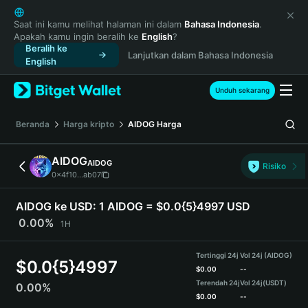
English
日本語
Saat ini kamu melihat halaman ini dalam
Bahasa Indonesia
.
Apakah kamu ingin beralih ke
English
?
Tiếng Việt
Beralih ke
Lanjutkan dalam Bahasa Indonesia
Русский
English
Español (Latinoamérica)
Türkçe
Unduh sekarang
Italiano
Français
Beranda
Harga kripto
AIDOG
Harga
Deutsch
简体中文
AIDOG
AIDOG
Risiko
繁體中文
0x4f10...ab07
Português (Portugal)
Bahasa Indonesia
AIDOG ke USD:
1 AIDOG = $0.0{5}4997 USD
ภาษาไทย
0.00%
1H
हिन्दी
বাংলা
Tertinggi 24j
Vol 24j (AIDOG)
$
0.0{5}4997
Español
$
0.00
--
Terendah 24j
Vol 24j
(USDT)
0.00%
Português (Brasil)
$
0.00
--
Español (Argentina)