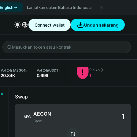
 English
Lanjutkan dalam Bahasa Indonesia
Connect wallet
Unduh sekarang
Risiko
Vol 24j (AEGON)
Vol 24j
(USDT)
20.84K
0.696
1
ro
Swap
AEGON
AEG
Base