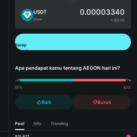
0.00003340
USDT
Base
≈ $
0.00
Swap
Unduh Bitget Wallet
Apa pendapat kamu tentang AEGON hari ini?
50
%
50
%
Baik
Buruk
Pool
Info
Trending
$21,677