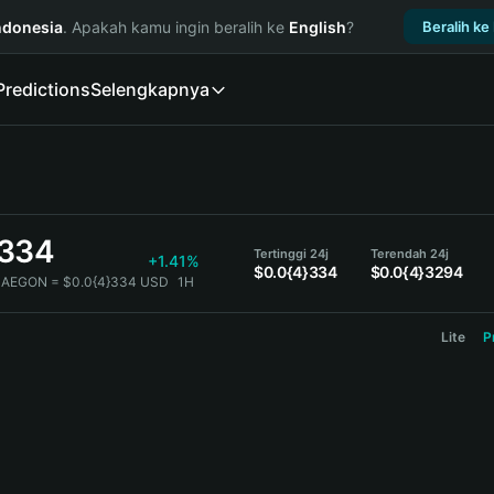
ndonesia
. Apakah kamu ingin beralih ke
English
?
Beralih ke
Predictions
Selengkapnya
}334
Tertinggi 24j
Terendah 24j
+1.41%
$0.0{4}334
$0.0{4}3294
 AEGON = $0.0{4}334 USD
1H
Lite
P