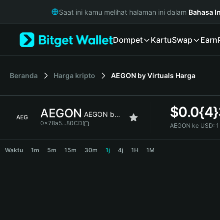
English
Saat ini kamu melihat halaman ini dalam
Bahasa I
日本語
Tiếng Việt
Dompet
Kartu
Swap
Earn
Русский
Español (Latinoamérica)
Türkçe
Italiano
Beranda
Harga kripto
AEGON by Virtuals
Harga
Français
Deutsch
$
0.0{4
AEGON
简体中文
AEGON by Virtuals
AEG
繁體中文
0x78a5...80CD
AEGON ke USD:
1
Português (Portugal)
AEGON Price Chart
Bahasa Indonesia
Waktu
1m
5m
15m
30m
1j
4j
1H
1M
ภาษาไทย
हिन्दी
বাংলা
Español
Português (Brasil)
Español (Argentina)