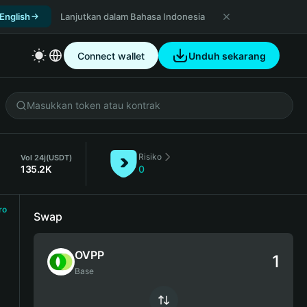
 English
Lanjutkan dalam Bahasa Indonesia
Connect wallet
Unduh sekarang
Risiko
Vol 24j
(USDT)
135.2K
0
ro
Swap
OVPP
Base