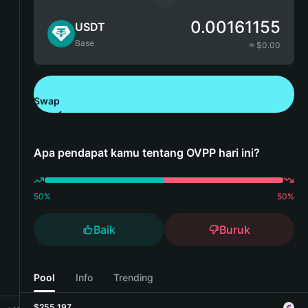
0.00161155
USDT
Base
≈ $
0.00
Swap
Unduh Bitget Wallet
Apa pendapat kamu tentang OVPP hari ini?
50
%
50
%
Baik
Buruk
Pool
Info
Trending
$255,197