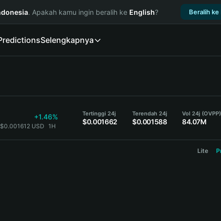
ndonesia
. Apakah kamu ingin beralih ke
English
?
Beralih ke
Predictions
Selengkapnya
Tertinggi 24j
Terendah 24j
Vol 24j (OVPP)
+1.46%
$0.001662
$0.001588
84.07M
 $0.001612 USD
1H
Lite
P