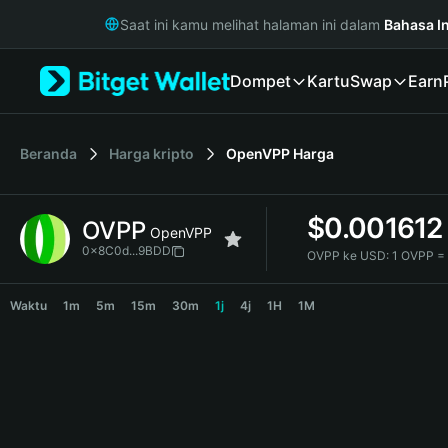
English
Saat ini kamu melihat halaman ini dalam
Bahasa I
日本語
Tiếng Việt
Dompet
Kartu
Swap
Earn
Русский
Español (Latinoamérica)
Türkçe
Italiano
Beranda
Harga kripto
OpenVPP
Harga
Français
Deutsch
$
0.001612
OVPP
简体中文
OpenVPP
繁體中文
0x8C0d...9BDD
OVPP ke USD:
1 OVPP =
Português (Portugal)
OVPP Price Chart
Bahasa Indonesia
Waktu
1m
5m
15m
30m
1j
4j
1H
1M
ภาษาไทย
हिन्दी
বাংলা
Español
Português (Brasil)
Español (Argentina)