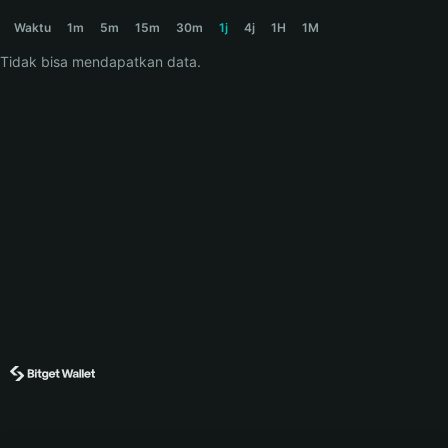
FROGE Price Chart
Waktu
1m
5m
15m
30m
1j
4j
1H
1M
Tidak bisa mendapatkan data.