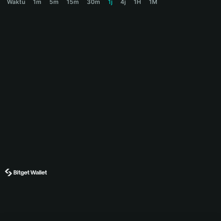
Waktu
1m
5m
15m
30m
1j
4j
1H
1M