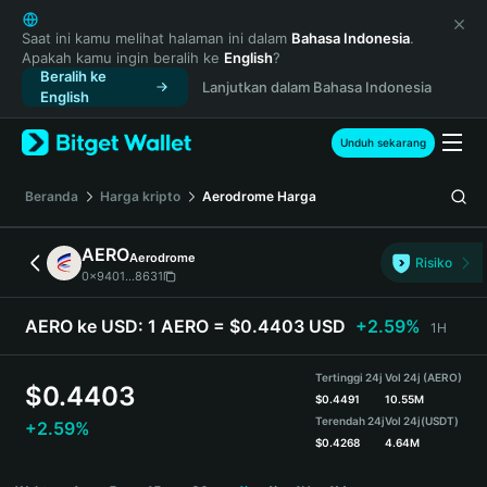
English
日本語
Saat ini kamu melihat halaman ini dalam
Bahasa Indonesia
.
Apakah kamu ingin beralih ke
English
?
Tiếng Việt
Beralih ke
Lanjutkan dalam Bahasa Indonesia
Русский
English
Español (Latinoamérica)
Türkçe
Unduh sekarang
Italiano
Français
Beranda
Harga kripto
Aerodrome
Harga
Deutsch
简体中文
AERO
Aerodrome
Risiko
繁體中文
0x9401...8631
Português (Portugal)
Bahasa Indonesia
AERO ke USD:
1 AERO = $0.4403 USD
+2.59%
1H
ภาษาไทย
हिन्दी
Tertinggi 24j
Vol 24j (AERO)
$
0.4403
বাংলা
$
0.4491
10.55M
Terendah 24j
Vol 24j
(USDT)
+2.59%
Español
$
0.4268
4.64M
Português (Brasil)
AERO Price Chart
Español (Argentina)