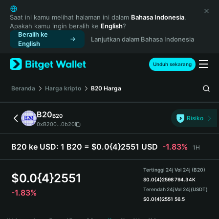
English
日本語
Saat ini kamu melihat halaman ini dalam
Bahasa Indonesia
.
Apakah kamu ingin beralih ke
English
?
Tiếng Việt
Beralih ke
Lanjutkan dalam Bahasa Indonesia
Русский
English
Español (Latinoamérica)
Türkçe
Unduh sekarang
Italiano
Français
Beranda
Harga kripto
B20
Harga
Deutsch
简体中文
B20
B20
Risiko
繁體中文
0xB200...0b20
Português (Portugal)
Bahasa Indonesia
B20 ke USD:
1 B20 = $0.0{4}2551 USD
-1.83%
1H
ภาษาไทย
हिन्दी
Tertinggi 24j
Vol 24j (B20)
$
0.0{4}2551
বাংলা
$
0.0{4}2598
794.34K
Terendah 24j
Vol 24j
(USDT)
-1.83%
Español
$
0.0{4}2551
56.5
Português (Brasil)
B20 Price Chart
Español (Argentina)