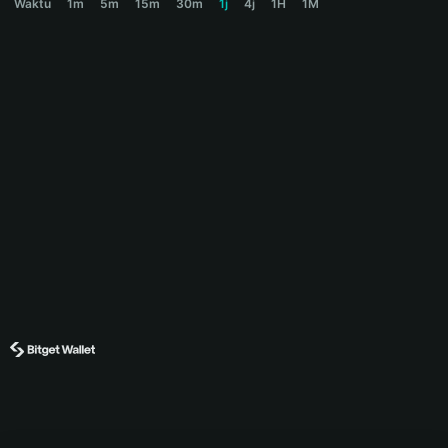
Waktu
1m
5m
15m
30m
1j
4j
1H
1M