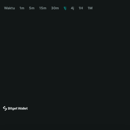
COOKIE Price Chart
Waktu
1m
5m
15m
30m
1j
4j
1H
1M