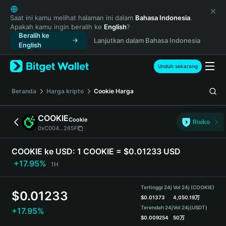
English
日本語
Saat ini kamu melihat halaman ini dalam
Bahasa Indonesia
.
Apakah kamu ingin beralih ke
English
?
Tiếng Việt
Beralih ke
Lanjutkan dalam Bahasa Indonesia
Русский
English
Español (Latinoamérica)
Türkçe
Unduh sekarang
Italiano
Français
Beranda
Harga kripto
Cookie
Harga
Deutsch
简体中文
COOKIE
Cookie
Risiko
繁體中文
0xC004...265F
Português (Portugal)
Bahasa Indonesia
COOKIE ke USD:
1 COOKIE = $0.01233 USD
ภาษาไทย
+17.95%
1H
हिन्दी
বাংলা
Tertinggi 24j
Vol 24j (COOKIE)
$
0.01233
Español
$
0.01373
4,050.19万
Terendah 24j
Vol 24j
(USDT)
+17.95%
Português (Brasil)
$
0.009254
50万
Español (Argentina)