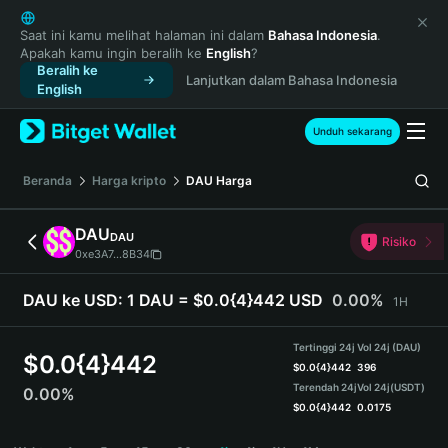
English
日本語
Saat ini kamu melihat halaman ini dalam
Bahasa Indonesia
.
Apakah kamu ingin beralih ke
English
?
Tiếng Việt
Beralih ke
Lanjutkan dalam Bahasa Indonesia
Русский
English
Español (Latinoamérica)
Türkçe
Unduh sekarang
Italiano
Français
Beranda
Harga kripto
DAU
Harga
Deutsch
简体中文
DAU
DAU
Risiko
繁體中文
0xe3A7...8B34
Português (Portugal)
Bahasa Indonesia
DAU ke USD:
1 DAU = $0.0{4}442 USD
0.00%
1H
ภาษาไทย
हिन्दी
Tertinggi 24j
Vol 24j (DAU)
$
0.0{4}442
বাংলা
$
0.0{4}442
396
Terendah 24j
Vol 24j
(USDT)
0.00%
Español
$
0.0{4}442
0.0175
Português (Brasil)
DAU Price Chart
Español (Argentina)