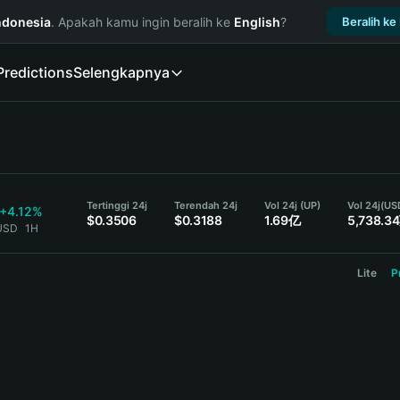
ndonesia
. Apakah kamu ingin beralih ke
English
?
Beralih ke
Predictions
Selengkapnya
Tertinggi 24j
Terendah 24j
Vol 24j (UP)
Vol 24j
(US
+4.12%
$0.3506
$0.3188
1.69亿
5,738.3
 USD
1H
Lite
P