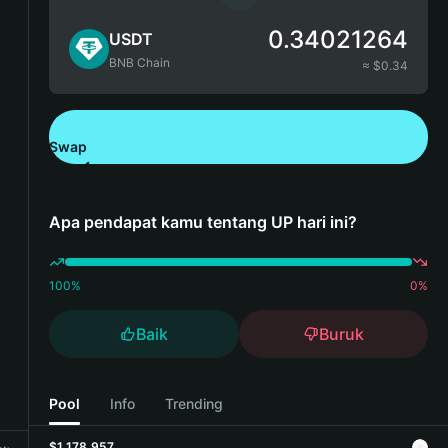
0.34021264
USDT
BNB Chain
≈ $
0.34
Swap
Unduh Bitget Wallet
Apa pendapat kamu tentang UP hari ini?
100
%
0
%
Baik
Buruk
Pool
Info
Trending
$1,178,957