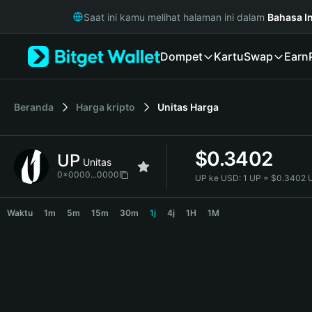
English
Saat ini kamu melihat halaman ini dalam
Bahasa I
日本語
Tiếng Việt
Dompet
Kartu
Swap
Earn
Русский
Español (Latinoamérica)
Türkçe
Italiano
Beranda
Harga kripto
Unitas
Harga
Français
Deutsch
$
0.3402
UP
简体中文
Unitas
繁體中文
0x0000...0000
UP ke USD:
1 UP = $0.3402
Português (Portugal)
UP Price Chart
Bahasa Indonesia
Waktu
1m
5m
15m
30m
1j
4j
1H
1M
ภาษาไทย
हिन्दी
বাংলা
Español
Português (Brasil)
Español (Argentina)