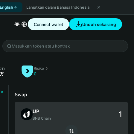
 English
Lanjutkan dalam Bahasa Indonesia
Connect wallet
Unduh sekarang
Risiko
DT)
4万
0
ro
Swap
UP
BNB Chain