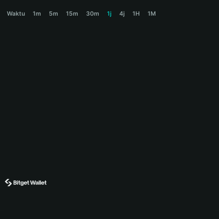
AI龙虾 Price Chart
Waktu
1m
5m
15m
30m
1j
4j
1H
1M