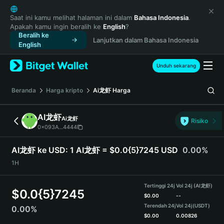
English
日本語
Saat ini kamu melihat halaman ini dalam
Bahasa Indonesia
.
Apakah kamu ingin beralih ke
English
?
Tiếng Việt
Beralih ke
Lanjutkan dalam Bahasa Indonesia
Русский
English
Español (Latinoamérica)
Türkçe
Unduh sekarang
Italiano
Français
Beranda
Harga kripto
Ai龙虾
Harga
Deutsch
简体中文
AI龙虾
Ai龙虾
Risiko
繁體中文
0x093A...4444
Português (Portugal)
Bahasa Indonesia
AI龙虾 ke USD:
1 AI龙虾 = $0.0{5}7245 USD
0.00%
ภาษาไทย
1H
हिन्दी
বাংলা
Tertinggi 24j
Vol 24j (AI龙虾)
$
0.0{5}7245
Español
$
0.00
--
Terendah 24j
Vol 24j
(USDT)
0.00%
Português (Brasil)
$
0.00
0.00826
Español (Argentina)