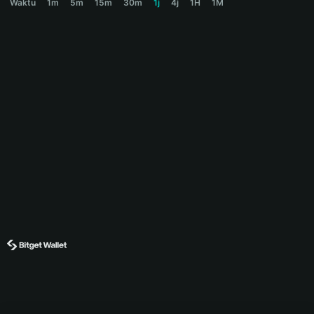
Waktu
1m
5m
15m
30m
1j
4j
1H
1M