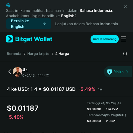
English
日本語
Saat ini kamu melihat halaman ini dalam
Bahasa Indonesia
.
Apakah kamu ingin beralih ke
English
?
Tiếng Việt
Beralih ke
Lanjutkan dalam Bahasa Indonesia
Русский
English
Español (Latinoamérica)
Türkçe
Unduh sekarang
Italiano
Français
Beranda
Harga kripto
4
Harga
Deutsch
简体中文
4
4
Risiko
繁體中文
0x0A43...4444
Português (Portugal)
Bahasa Indonesia
4 ke USD:
1 4 = $0.01187 USD
-5.49%
1H
ภาษาไทย
हिन्दी
Tertinggi 24j
Vol 24j (4)
$
0.01187
বাংলা
$
0.01630
174.27M
Terendah 24j
Vol 24j
(USDT)
-5.49%
Español
$
0.01093
2.06M
Português (Brasil)
4 Price Chart
Español (Argentina)