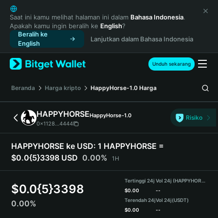
English
日本語
Saat ini kamu melihat halaman ini dalam
Bahasa Indonesia
.
Apakah kamu ingin beralih ke
English
?
Tiếng Việt
Beralih ke
Lanjutkan dalam Bahasa Indonesia
Русский
English
Español (Latinoamérica)
Türkçe
Unduh sekarang
Italiano
Français
Beranda
Harga kripto
HappyHorse-1.0
Harga
Deutsch
简体中文
HAPPYHORSE
HappyHorse-1.0
Risiko
繁體中文
0x1128...4444
Português (Portugal)
Bahasa Indonesia
HAPPYHORSE ke USD:
1 HAPPYHORSE =
ภาษาไทย
$0.0{5}3398 USD
0.00%
1H
हिन्दी
বাংলা
Tertinggi 24j
Vol 24j (HAPPYHORSE)
$
0.0{5}3398
Español
$
0.00
--
Terendah 24j
Vol 24j
(USDT)
0.00%
Português (Brasil)
$
0.00
--
Español (Argentina)