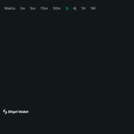
HAPPYHORSE Price Chart
Waktu
1m
5m
15m
30m
1j
4j
1H
1M