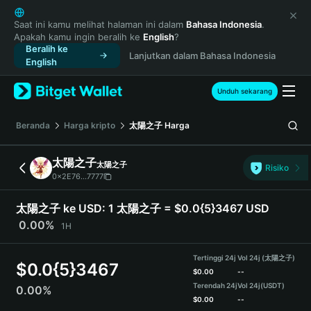
English
日本語
Saat ini kamu melihat halaman ini dalam
Bahasa Indonesia
.
Apakah kamu ingin beralih ke
English
?
Tiếng Việt
Beralih ke
Lanjutkan dalam Bahasa Indonesia
Русский
English
Español (Latinoamérica)
Türkçe
Unduh sekarang
Italiano
Français
Beranda
Harga kripto
太陽之子
Harga
Deutsch
简体中文
太陽之子
太陽之子
Risiko
繁體中文
0x2E76...7777
Português (Portugal)
Bahasa Indonesia
太陽之子 ke USD:
1 太陽之子 = $0.0{5}3467 USD
ภาษาไทย
0.00%
1H
हिन्दी
বাংলা
Tertinggi 24j
Vol 24j (太陽之子)
$
0.0{5}3467
Español
$
0.00
--
Terendah 24j
Vol 24j
(USDT)
0.00%
Português (Brasil)
$
0.00
--
Español (Argentina)