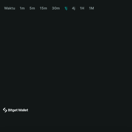
太陽之子 Price Chart
Waktu
1m
5m
15m
30m
1j
4j
1H
1M