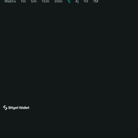
Waktu
1m
5m
15m
30m
1j
4j
1H
1M