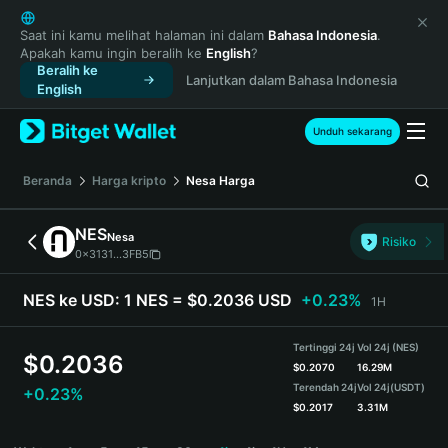
English
日本語
Saat ini kamu melihat halaman ini dalam
Bahasa Indonesia
.
Apakah kamu ingin beralih ke
English
?
Tiếng Việt
Beralih ke
Lanjutkan dalam Bahasa Indonesia
Русский
English
Español (Latinoamérica)
Türkçe
Unduh sekarang
Italiano
Français
Beranda
Harga kripto
Nesa
Harga
Deutsch
简体中文
NES
Nesa
Risiko
繁體中文
0x3131...3FB5
Português (Portugal)
Bahasa Indonesia
NES ke USD:
1 NES = $0.2036 USD
+0.23%
1H
ภาษาไทย
हिन्दी
Tertinggi 24j
Vol 24j (NES)
$
0.2036
বাংলা
$
0.2070
16.29M
Terendah 24j
Vol 24j
(USDT)
+0.23%
Español
$
0.2017
3.31M
Português (Brasil)
NES Price Chart
Español (Argentina)