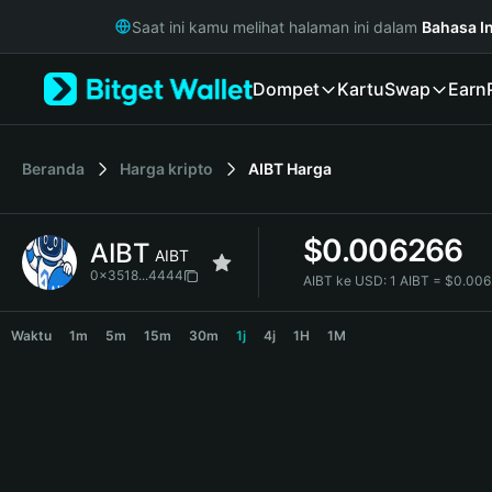
English
Saat ini kamu melihat halaman ini dalam
Bahasa I
日本語
Tiếng Việt
Dompet
Kartu
Swap
Earn
Русский
Español (Latinoamérica)
Türkçe
Italiano
Beranda
Harga kripto
AIBT
Harga
Français
Deutsch
$
0.006266
AIBT
简体中文
AIBT
繁體中文
0x3518...4444
AIBT ke USD:
1 AIBT = $0.00
Português (Portugal)
AIBT Price Chart
Bahasa Indonesia
Waktu
1m
5m
15m
30m
1j
4j
1H
1M
ภาษาไทย
हिन्दी
বাংলা
Español
Português (Brasil)
Español (Argentina)