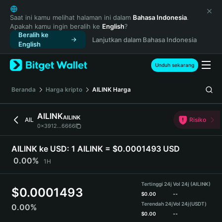
English
日本語
Saat ini kamu melihat halaman ini dalam
Bahasa Indonesia
.
Apakah kamu ingin beralih ke
English
?
Tiếng Việt
Beralih ke
Lanjutkan dalam Bahasa Indonesia
Русский
English
Español (Latinoamérica)
Türkçe
Unduh sekarang
Italiano
Français
Beranda
Harga kripto
AILINK
Harga
Deutsch
简体中文
AILINK
AILINK
AIL
Risiko
繁體中文
0x3912...6666
Português (Portugal)
Bahasa Indonesia
AILINK ke USD:
1 AILINK = $0.0001493 USD
ภาษาไทย
0.00%
1H
हिन्दी
বাংলা
Tertinggi 24j
Vol 24j (AILINK)
$
0.0001493
Español
$
0.00
--
Terendah 24j
Vol 24j
(USDT)
0.00%
Português (Brasil)
$
0.00
--
Español (Argentina)