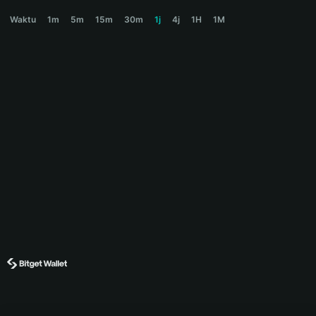
AILINK Price Chart
Waktu
1m
5m
15m
30m
1j
4j
1H
1M