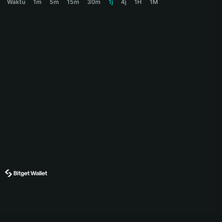
Waktu
1m
5m
15m
30m
1j
4j
1H
1M