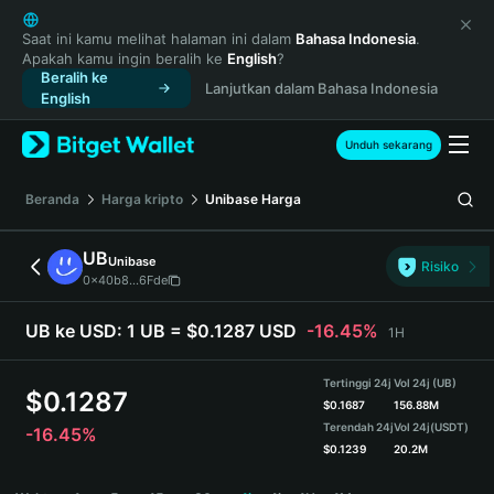
English
日本語
Saat ini kamu melihat halaman ini dalam
Bahasa Indonesia
.
Apakah kamu ingin beralih ke
English
?
Tiếng Việt
Beralih ke
Lanjutkan dalam Bahasa Indonesia
Русский
English
Español (Latinoamérica)
Türkçe
Unduh sekarang
Italiano
Français
Beranda
Harga kripto
Unibase
Harga
Deutsch
简体中文
UB
Unibase
Risiko
繁體中文
0x40b8...6Fde
Português (Portugal)
Bahasa Indonesia
UB ke USD:
1 UB = $0.1287 USD
-16.45%
1H
ภาษาไทย
हिन्दी
Tertinggi 24j
Vol 24j (UB)
$
0.1287
বাংলা
$
0.1687
156.88M
Terendah 24j
Vol 24j
(USDT)
-16.45%
Español
$
0.1239
20.2M
Português (Brasil)
UB Price Chart
Español (Argentina)