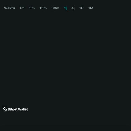
安小将 Price Chart
Waktu
1m
5m
15m
30m
1j
4j
1H
1M