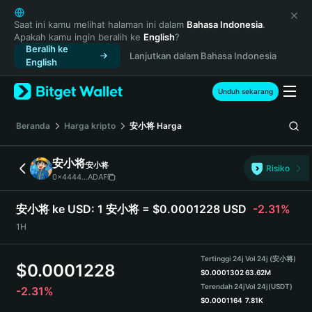
English
日本語
Saat ini kamu melihat halaman ini dalam
Bahasa Indonesia
.
Apakah kamu ingin beralih ke
English
?
Tiếng Việt
Beralih ke
Lanjutkan dalam Bahasa Indonesia
Русский
English
Español (Latinoamérica)
Türkçe
Unduh sekarang
Italiano
Français
Beranda
Harga kripto
安小将
Harga
Deutsch
简体中文
安小将
安小将
Risiko
繁體中文
0x4444...ADAF
Português (Portugal)
Bahasa Indonesia
安小将 ke USD:
1 安小将 = $0.0001228 USD
-2.31%
ภาษาไทย
1H
हिन्दी
বাংলা
Tertinggi 24j
Vol 24j (安小将)
$
0.0001228
Español
$
0.0001302
63.62M
Terendah 24j
Vol 24j
(USDT)
-2.31%
Português (Brasil)
$
0.0001164
7.81K
Español (Argentina)