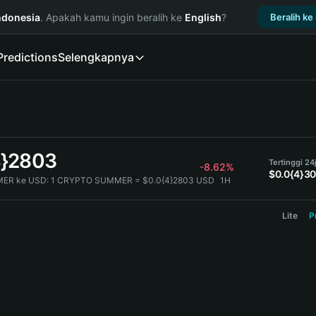
ndonesia
. Apakah kamu ingin beralih ke
English
?
Beralih ke
Predictions
Selengkapnya
4}2803
Tertinggi 24
-8.62%
$0.0{4}3
ER ke USD:
1 CRYPTO SUMMER = $0.0{4}2803 USD
1H
Lite
P