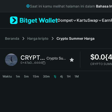
English
Saat ini kamu melihat halaman ini dalam
Bahasa I
日本語
Tiếng Việt
Dompet
Kartu
Swap
Earn
Русский
Español (Latinoamérica)
Türkçe
Italiano
Beranda
Harga kripto
Crypto Summer
Harga
Français
Deutsch
$
0.0{
CRYPTO SUMMER
简体中文
Crypto Summer
繁體中文
0x47aD...4444
CRYPTO SUMM
Português (Portugal)
CRYPTO SUMMER Price Chart
Bahasa Indonesia
Waktu
1m
5m
15m
30m
1j
4j
1H
1M
ภาษาไทย
हिन्दी
বাংলা
Español
Português (Brasil)
Español (Argentina)