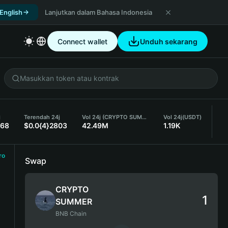
 English
Lanjutkan dalam Bahasa Indonesia
Connect wallet
Unduh sekarang
j
Terendah 24j
Vol 24j (CRYPTO SUMMER)
Vol 24j
(USDT)
068
$0.0{4}2803
42.49M
1.19K
ro
Swap
CRYPTO
SUMMER
BNB Chain