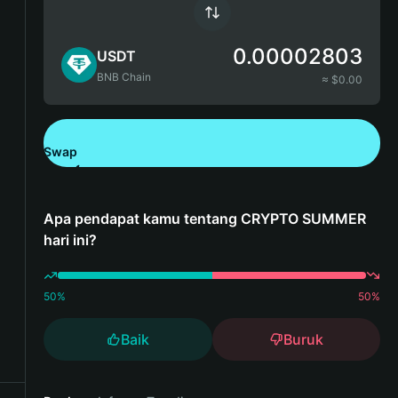
0.00002803
USDT
BNB Chain
≈ $
0.00
Swap
Unduh Bitget Wallet
Apa pendapat kamu tentang CRYPTO SUMMER
hari ini?
50
%
50
%
Baik
Buruk