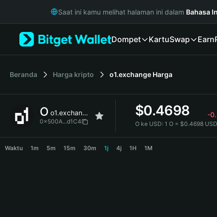
English
Saat ini kamu melihat halaman ini dalam
Bahasa I
日本語
Tiếng Việt
Dompet
Kartu
Swap
Earn
Русский
Español (Latinoamérica)
Türkçe
Italiano
Beranda
Harga kripto
o1.exchange
Harga
Français
Deutsch
$
0.4698
O
简体中文
o1.exchange
-0
繁體中文
0x500A...d1C4
O ke USD:
1 O = $0.4698 US
Português (Portugal)
O Price Chart
Bahasa Indonesia
Waktu
1m
5m
15m
30m
1j
4j
1H
1M
ภาษาไทย
हिन्दी
বাংলা
Español
Português (Brasil)
Español (Argentina)