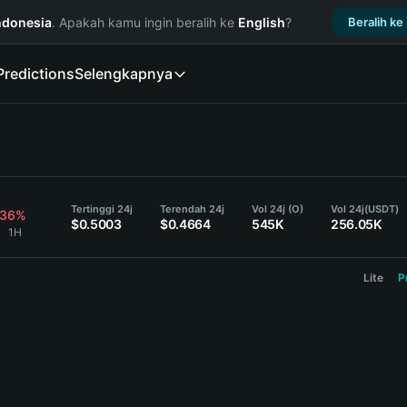
ndonesia
. Apakah kamu ingin beralih ke
English
?
Beralih ke
Predictions
Selengkapnya
Tertinggi 24j
Terendah 24j
Vol 24j (O)
Vol 24j
(USDT)
.36%
$0.5003
$0.4664
545K
256.05K
D
1H
Lite
P