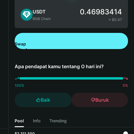
0.46983414
USDT
BNB Chain
≈ $
0.47
Swap
Unduh Bitget Wallet
Apa pendapat kamu tentang O hari ini?
100
%
0
%
Baik
Buruk
Pool
Info
Trending
$2,311,550