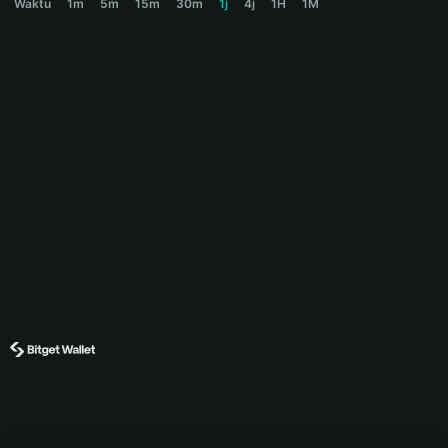
Waktu
1m
5m
15m
30m
1j
4j
1H
1M