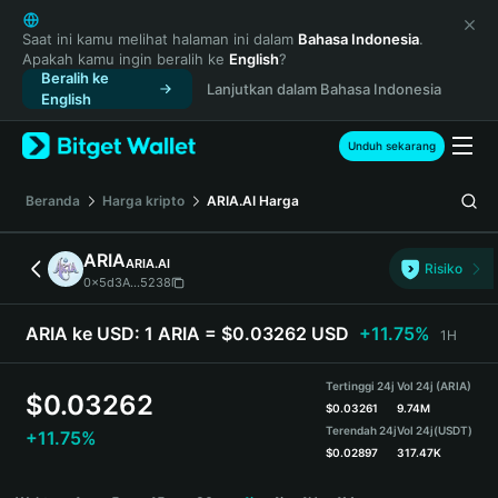
English
日本語
Saat ini kamu melihat halaman ini dalam
Bahasa Indonesia
.
Apakah kamu ingin beralih ke
English
?
Tiếng Việt
Beralih ke
Lanjutkan dalam Bahasa Indonesia
Русский
English
Español (Latinoamérica)
Türkçe
Unduh sekarang
Italiano
Français
Beranda
Harga kripto
ARIA.AI
Harga
Deutsch
简体中文
ARIA
ARIA.AI
Risiko
繁體中文
0x5d3A...5238
Português (Portugal)
Bahasa Indonesia
ARIA ke USD:
1 ARIA = $0.03262 USD
+11.75%
1H
ภาษาไทย
हिन्दी
Tertinggi 24j
Vol 24j (ARIA)
$
0.03262
বাংলা
$
0.03261
9.74M
Terendah 24j
Vol 24j
(USDT)
+11.75%
Español
$
0.02897
317.47K
Português (Brasil)
ARIA Price Chart
Español (Argentina)