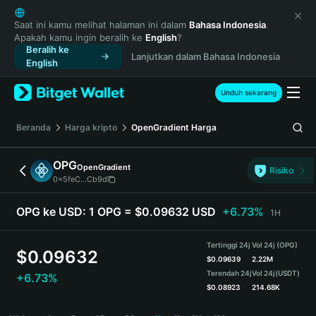
English
日本語
Saat ini kamu melihat halaman ini dalam
Bahasa Indonesia
.
Apakah kamu ingin beralih ke
English
?
Tiếng Việt
Beralih ke
Lanjutkan dalam Bahasa Indonesia
Русский
English
Español (Latinoamérica)
Türkçe
Unduh sekarang
Italiano
Français
Beranda
Harga kripto
OpenGradient
Harga
Deutsch
简体中文
OPG
OpenGradient
Risiko
繁體中文
0x5feC...Cb9d
Português (Portugal)
Bahasa Indonesia
OPG ke USD:
1 OPG = $0.09632 USD
+6.73%
1H
ภาษาไทย
हिन्दी
Tertinggi 24j
Vol 24j (OPG)
$
0.09632
বাংলা
$
0.09639
2.22M
Terendah 24j
Vol 24j
(USDT)
+6.73%
Español
$
0.08923
214.68K
Português (Brasil)
OPG Price Chart
Español (Argentina)