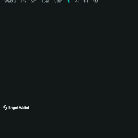
Waktu
1m
5m
15m
30m
1j
4j
1H
1M