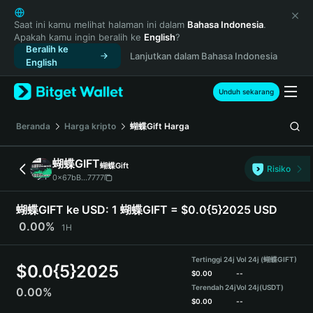
English
日本語
Saat ini kamu melihat halaman ini dalam
Bahasa Indonesia
.
Apakah kamu ingin beralih ke
English
?
Tiếng Việt
Beralih ke
Lanjutkan dalam Bahasa Indonesia
Русский
English
Español (Latinoamérica)
Türkçe
Unduh sekarang
Italiano
Français
Beranda
Harga kripto
蝴蝶Gift
Harga
Deutsch
简体中文
蝴蝶GIFT
蝴蝶Gift
Risiko
繁體中文
0x67bB...7777
Português (Portugal)
Bahasa Indonesia
蝴蝶GIFT ke USD:
1 蝴蝶GIFT = $0.0{5}2025 USD
ภาษาไทย
0.00%
1H
हिन्दी
বাংলা
Tertinggi 24j
Vol 24j (蝴蝶GIFT)
$
0.0{5}2025
Español
$
0.00
--
Terendah 24j
Vol 24j
(USDT)
0.00%
Português (Brasil)
$
0.00
--
Español (Argentina)