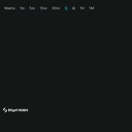
蝴蝶GIFT Price Chart
Waktu
1m
5m
15m
30m
1j
4j
1H
1M