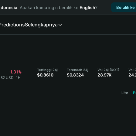
ndonesia
. Apakah kamu ingin beralih ke
English
?
Beralih ke
Predictions
Selengkapnya
Tertinggi 24j
Terendah 24j
Vol 24j (DOT)
Vol 
-1.31%
$0.8610
$0.8324
28.97K
24.
382 USD
1H
Lite
P