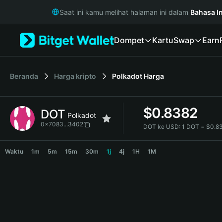
English
Saat ini kamu melihat halaman ini dalam
Bahasa I
日本語
Tiếng Việt
Dompet
Kartu
Swap
Earn
Русский
Español (Latinoamérica)
Türkçe
Italiano
Beranda
Harga kripto
Polkadot
Harga
Français
Deutsch
$
0.8382
DOT
简体中文
Polkadot
繁體中文
0x7083...3402
DOT ke USD:
1 DOT = $0.8
Português (Portugal)
DOT Price Chart
Bahasa Indonesia
Waktu
1m
5m
15m
30m
1j
4j
1H
1M
ภาษาไทย
हिन्दी
বাংলা
Español
Português (Brasil)
Español (Argentina)