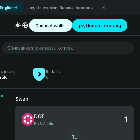
 English
Lanjutkan dalam Bahasa Indonesia
Connect wallet
Unduh sekarang
Risiko
24j
(USDT)
25K
0
ro
Swap
DOT
BNB Chain