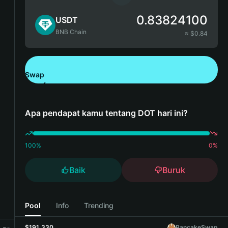
0.83824100
USDT
BNB Chain
≈ $
0.84
Swap
Unduh Bitget Wallet
Apa pendapat kamu tentang DOT hari ini?
100
%
0
%
Baik
Buruk
Pool
Info
Trending
$191,330
PancakeSwap