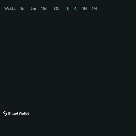
CAOCAO Price Chart
Waktu
1m
5m
15m
30m
1j
4j
1H
1M