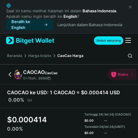
English
日本語
Saat ini kamu melihat halaman ini dalam
Bahasa Indonesia
.
Apakah kamu ingin beralih ke
English
?
Tiếng Việt
Beralih ke
Lanjutkan dalam Bahasa Indonesia
Русский
English
Español (Latinoamérica)
Türkçe
Unduh sekarang
Italiano
Français
Beranda
Harga kripto
CaoCao
Harga
Deutsch
简体中文
CAOCAO
CaoCao
Risiko
繁體中文
0x78d4...8888
Português (Portugal)
Bahasa Indonesia
CAOCAO ke USD:
1 CAOCAO = $0.000414 USD
ภาษาไทย
0.00%
1H
हिन्दी
বাংলা
Tertinggi 24j
Vol 24j (CAOCAO)
$
0.000414
Español
$
0.00
--
Terendah 24j
Vol 24j
(USDT)
0.00%
Português (Brasil)
$
0.00
--
Español (Argentina)