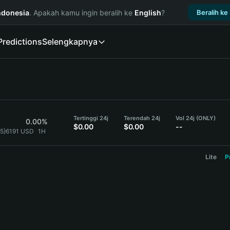
ndonesia
. Apakah kamu ingin beralih ke
English
?
Beralih ke
Predictions
Selengkapnya
Tertinggi 24j
Terendah 24j
Vol 24j (ONLY)
0.00%
$0.00
$0.00
--
{5}6191 USD
1H
Lite
P