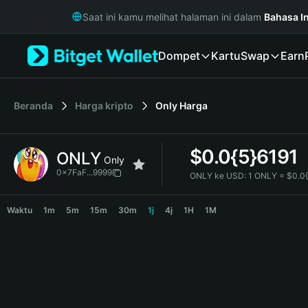
English
Saat ini kamu melihat halaman ini dalam
Bahasa I
日本語
Tiếng Việt
Dompet
Kartu
Swap
Earn
Русский
Español (Latinoamérica)
Türkçe
Italiano
Beranda
Harga kripto
Only
Harga
Français
Deutsch
$
0.0{5}6191
ONLY
简体中文
Only
繁體中文
0x7FaF...9999
ONLY ke USD:
1 ONLY = $0.0
Português (Portugal)
ONLY Price Chart
Bahasa Indonesia
Waktu
1m
5m
15m
30m
1j
4j
1H
1M
ภาษาไทย
हिन्दी
বাংলা
Español
Português (Brasil)
Español (Argentina)