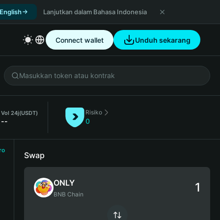
 English
Lanjutkan dalam Bahasa Indonesia
Connect wallet
Unduh sekarang
Risiko
Vol 24j
(USDT)
--
0
ro
Swap
ONLY
BNB Chain