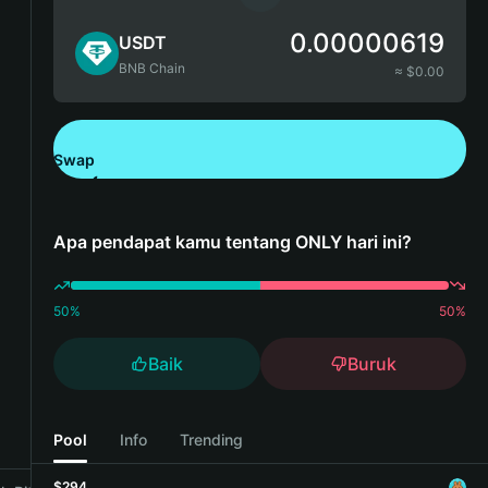
0.00000619
USDT
BNB Chain
≈ $
0.00
Swap
Unduh Bitget Wallet
Apa pendapat kamu tentang ONLY hari ini?
50
%
50
%
Baik
Buruk
Pool
Info
Trending
$294