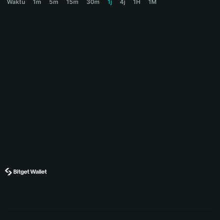
Waktu
1m
5m
15m
30m
1j
4j
1H
1M