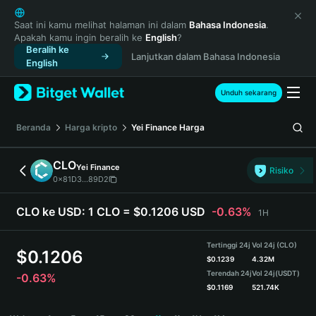
English
日本語
Saat ini kamu melihat halaman ini dalam
Bahasa Indonesia
.
Apakah kamu ingin beralih ke
English
?
Tiếng Việt
Beralih ke
Lanjutkan dalam Bahasa Indonesia
Русский
English
Español (Latinoamérica)
Türkçe
Unduh sekarang
Italiano
Français
Beranda
Harga kripto
Yei Finance
Harga
Deutsch
简体中文
CLO
Yei Finance
Risiko
繁體中文
0x81D3...89D2
Português (Portugal)
Bahasa Indonesia
CLO ke USD:
1 CLO = $0.1206 USD
-0.63%
1H
ภาษาไทย
हिन्दी
Tertinggi 24j
Vol 24j (CLO)
$
0.1206
বাংলা
$
0.1239
4.32M
Terendah 24j
Vol 24j
(USDT)
-0.63%
Español
$
0.1169
521.74K
Português (Brasil)
CLO Price Chart
Español (Argentina)