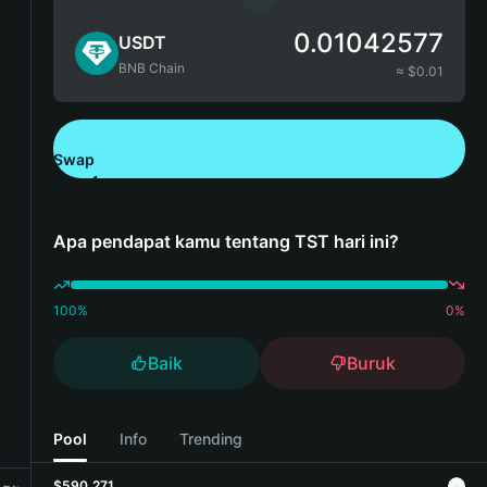
0.01042577
USDT
BNB Chain
≈ $
0.01
Swap
Unduh Bitget Wallet
Apa pendapat kamu tentang TST hari ini?
100
%
0
%
Baik
Buruk
Pool
Info
Trending
$590,271