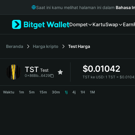
English
Saat ini kamu melihat halaman ini dalam
Bahasa I
日本語
Tiếng Việt
Dompet
Kartu
Swap
Earn
Русский
Español (Latinoamérica)
Türkçe
Italiano
Beranda
Harga kripto
Test
Harga
Français
Deutsch
$
0.01042
TST
简体中文
Test
繁體中文
0x86Bb...6429
TST ke USD:
1 TST = $0.010
Português (Portugal)
TST Price Chart
Bahasa Indonesia
Waktu
1m
5m
15m
30m
1j
4j
1H
1M
ภาษาไทย
हिन्दी
বাংলা
Español
Português (Brasil)
Español (Argentina)