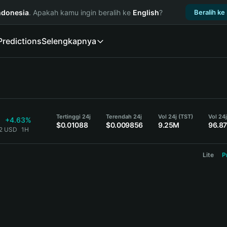
ndonesia
. Apakah kamu ingin beralih ke
English
?
Beralih ke
Predictions
Selengkapnya
Tertinggi 24j
Terendah 24j
Vol 24j (TST)
Vol 24j
+4.63%
$0.01088
$0.009856
9.25M
96.8
42 USD
1H
Lite
P