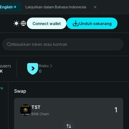
 English
Lanjutkan dalam Bahasa Indonesia
Connect wallet
Unduh sekarang
Risiko
(USDT)
7K
0
ro
Swap
TST
BNB Chain